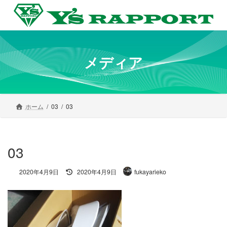
コ
ナ
ン
ビ
テ
ゲ
ン
ー
ツ
シ
へ
ョ
メディア
ス
ン
キ
に
ッ
移
プ
動
ホーム
03
03
03
最
2020年4月9日
2020年4月9日
fukayarieko
終
更
新
日
時
: