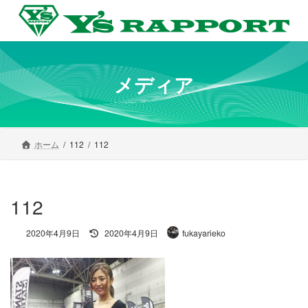
コ
ナ
ン
ビ
テ
ゲ
ン
ー
ツ
シ
へ
ョ
メディア
ス
ン
キ
に
ッ
移
プ
動
ホーム
112
112
112
最
2020年4月9日
2020年4月9日
fukayarieko
終
更
新
日
時
: