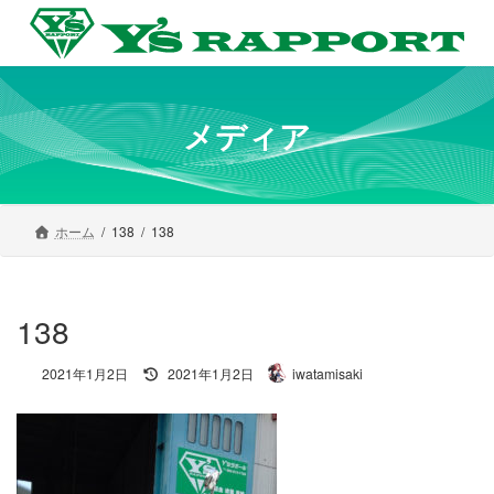
コ
ナ
ン
ビ
テ
ゲ
ン
ー
ツ
シ
へ
ョ
メディア
ス
ン
キ
に
ッ
移
プ
動
ホーム
138
138
138
最
2021年1月2日
2021年1月2日
iwatamisaki
終
更
新
日
時
: