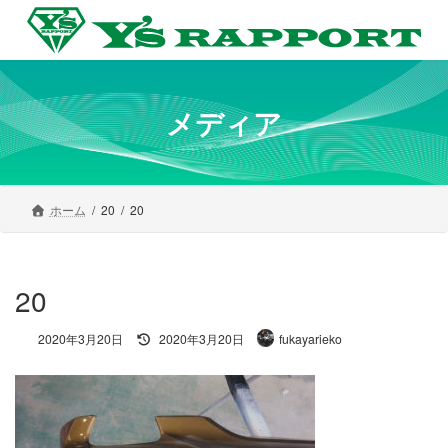
コ
ナ
ン
ビ
テ
ゲ
ン
ー
ツ
シ
へ
ョ
メディア
ス
ン
キ
に
ッ
移
プ
動
ホーム
20
20
20
最
2020年3月20日
2020年3月20日
fukayarieko
終
更
新
日
時
: