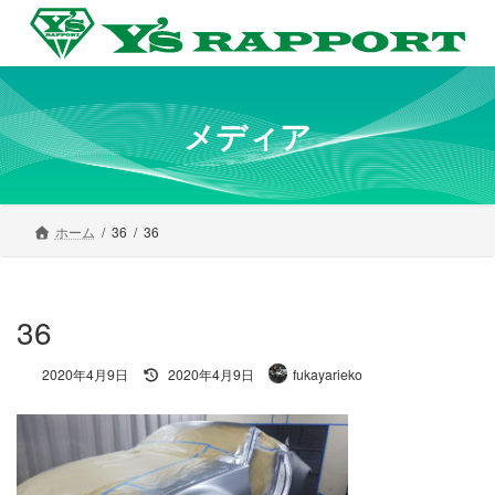
コ
ナ
ン
ビ
テ
ゲ
ン
ー
ツ
シ
へ
ョ
メディア
ス
ン
キ
に
ッ
移
プ
動
ホーム
36
36
36
最
2020年4月9日
2020年4月9日
fukayarieko
終
更
新
日
時
: