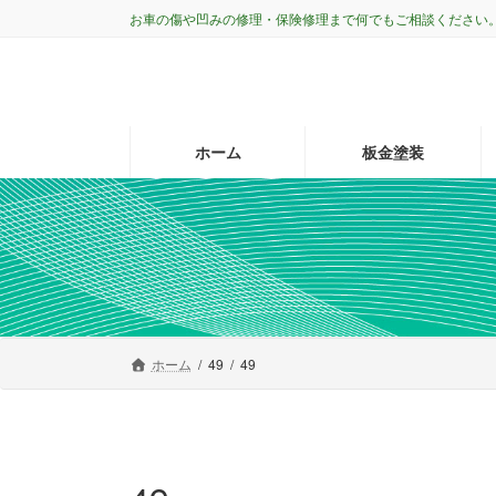
コ
ナ
お車の傷や凹みの修理・保険修理まで何でもご相談ください
ン
ビ
テ
ゲ
ン
ー
ツ
シ
へ
ョ
ホーム
板金塗装
ス
ン
キ
に
ッ
移
プ
動
ホーム
49
49