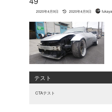
49
最
2020年4月9日
2020年4月9日
fukaya
終
更
新
日
時
:
テスト
CTAテスト