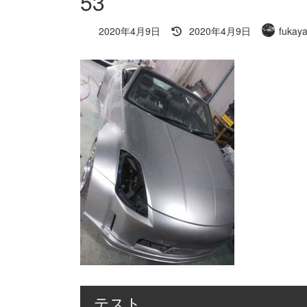
53
最
2020年4月9日
2020年4月9日
fukaya
終
更
新
日
時
:
テスト