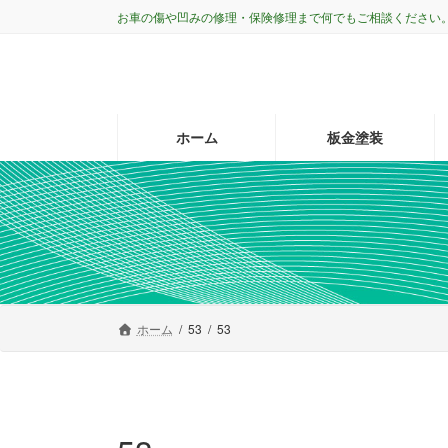
コ
ナ
お車の傷や凹みの修理・保険修理まで何でもご相談ください
ン
ビ
テ
ゲ
ン
ー
ツ
シ
へ
ョ
ホーム
板金塗装
ス
ン
キ
に
ッ
移
プ
動
ホーム
53
53