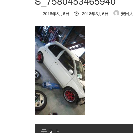
S_7580453465940
最
2018年3月6日
2018年3月6日
安田
終
更
新
日
時
:
テスト