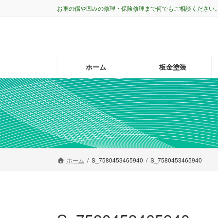
コ
ナ
お車の傷や凹みの修理・保険修理まで何でもご相談ください
ン
ビ
テ
ゲ
ン
ー
ツ
シ
へ
ョ
ホーム
板金塗装
ス
ン
キ
に
ッ
移
プ
動
ホーム
S_7580453465940
S_7580453465940