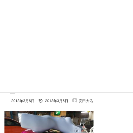
コ
ナ
ン
ビ
テ
ゲ
ン
ー
ツ
シ
へ
ョ
施工事例
ス
ン
キ
に
ッ
移
プ
動
ホーム
S_7580454008427
S_7580454008427
S_7580454008427
最
2018年3月6日
2018年3月6日
安田大佑
終
更
新
日
時
: