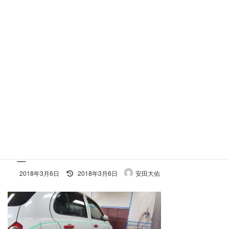
コ
ナ
ン
ビ
テ
ゲ
ン
ー
ツ
シ
へ
ョ
施工事例
ス
ン
キ
に
ッ
移
プ
動
ホーム
S_7580494609071
S_7580494609071
S_7580494609071
最
2018年3月6日
2018年3月6日
安田大佑
終
更
新
日
時
: