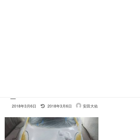
コ
ナ
ン
ビ
テ
ゲ
ン
ー
ツ
シ
へ
ョ
施工事例
ス
ン
キ
に
ッ
移
プ
動
ホーム
S_7580496079702
S_7580496079702
S_7580496079702
最
2018年3月6日
2018年3月6日
安田大佑
終
更
新
日
時
: