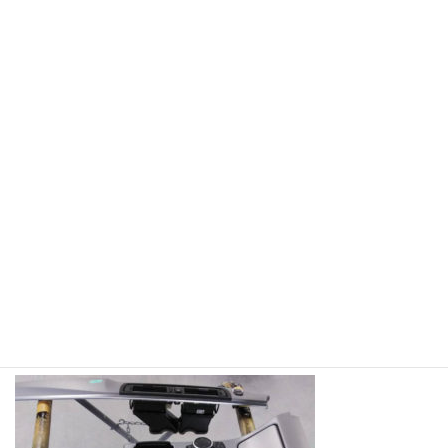
コ
ナ
ン
ビ
テ
ゲ
ン
ー
ツ
シ
へ
ョ
施工事例
ス
ン
キ
に
ッ
移
プ
動
ホーム
16274
16274
16274
最
2020年3月9日
2020年3月9日
fukayarieko
終
更
新
日
時
: