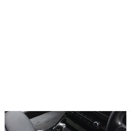
塗装が全て完了したら、全て組み付けて作業は完了ですd(^_^o)
他のお店で修理不可能と言われた部品やパーツがあれば一度ご相
談ください！
お待ちしております<m(__)m>
施工事例
、
鈑金塗装
カテゴリー
前の記事