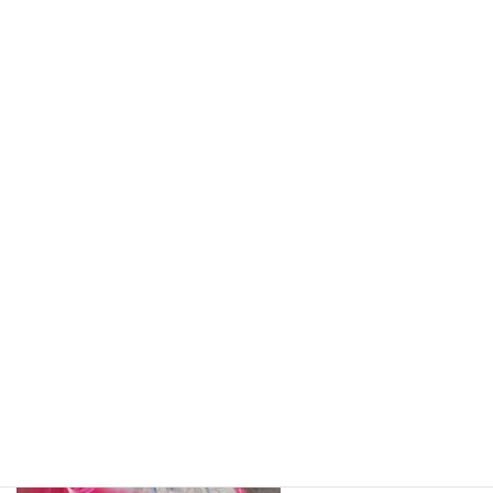
コ
ナ
ン
ビ
テ
ゲ
ン
ー
ツ
シ
へ
ョ
施工事例
ス
ン
キ
に
ッ
移
プ
動
ホーム
035
035
035
最
2020年5月7日
2020年5月7日
iwatamisaki
終
更
新
日
時
: