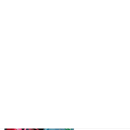
コ
ナ
ン
ビ
テ
ゲ
ン
ー
ツ
シ
へ
ョ
施工事例
ス
ン
キ
に
ッ
移
プ
動
ホーム
041
041
041
最
2020年5月7日
2020年5月7日
iwatamisaki
終
更
新
日
時
: