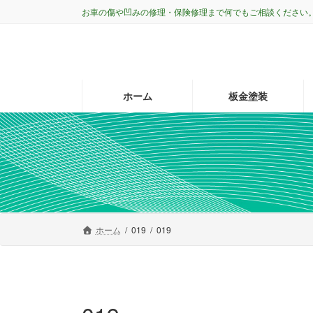
コ
ナ
お車の傷や凹みの修理・保険修理まで何でもご相談ください
ン
ビ
テ
ゲ
ン
ー
ツ
シ
へ
ョ
ホーム
板金塗装
ス
ン
キ
に
ッ
移
プ
動
ホーム
019
019