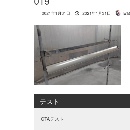
019
最
2021年1月31日
2021年1月31日
iwa
終
更
新
日
時
:
テスト
CTAテスト