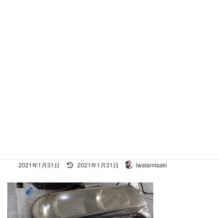
コ
ナ
ン
ビ
テ
ゲ
ン
ー
ツ
シ
へ
ョ
施工事例
ス
ン
キ
に
ッ
移
プ
動
ホーム
047
047
047
最
2021年1月31日
2021年1月31日
iwatamisaki
終
更
新
日
時
: