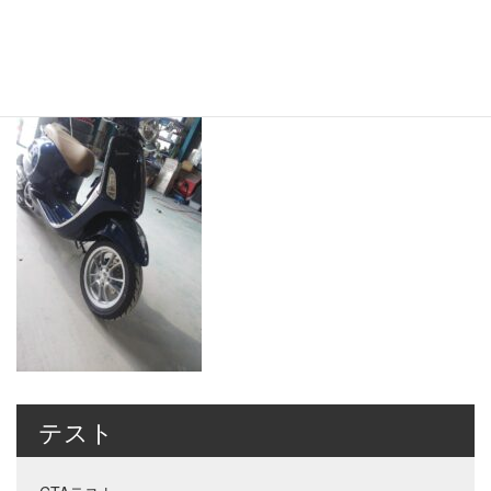
2022年6月21日
2022年6月21日
iwatamisaki
終
更
新
日
時
:
テスト