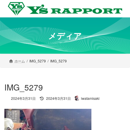
コ
ナ
ン
ビ
テ
ゲ
ン
ー
ツ
シ
へ
ョ
メディア
ス
ン
キ
に
ッ
移
プ
動
ホーム
IMG_5279
IMG_5279
IMG_5279
最
2024年3月31日
2024年3月31日
iwatamisaki
終
更
新
日
時
: