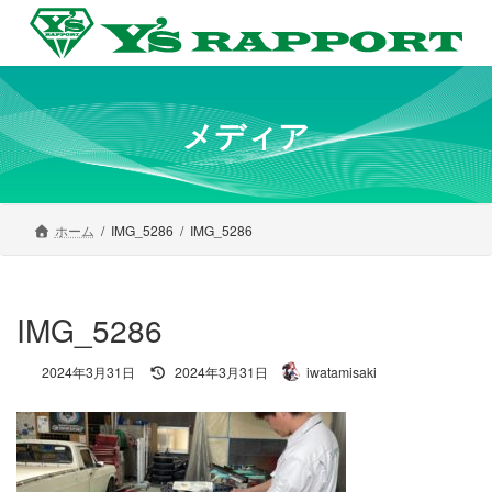
コ
ナ
ン
ビ
テ
ゲ
ン
ー
ツ
シ
へ
ョ
メディア
ス
ン
キ
に
ッ
移
プ
動
ホーム
IMG_5286
IMG_5286
IMG_5286
最
2024年3月31日
2024年3月31日
iwatamisaki
終
更
新
日
時
: