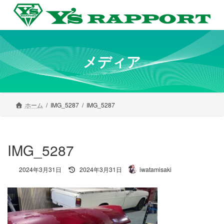
コ
ナ
ン
ビ
テ
ゲ
ン
ー
ツ
シ
へ
ョ
メディア
ス
ン
キ
に
ッ
移
プ
動
ホーム
IMG_5287
IMG_5287
IMG_5287
最
2024年3月31日
2024年3月31日
iwatamisaki
終
更
新
日
時
: