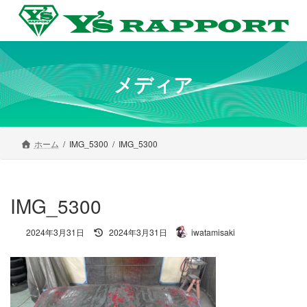
コ
ナ
ン
ビ
テ
ゲ
ン
ー
ツ
シ
へ
ョ
メディア
ス
ン
キ
に
ッ
移
プ
動
ホーム
IMG_5300
IMG_5300
IMG_5300
最
2024年3月31日
2024年3月31日
iwatamisaki
終
更
新
日
時
: