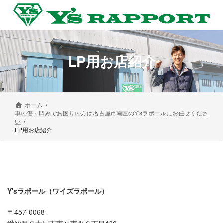
コ
ナ
ン
ビ
テ
ゲ
ン
ー
ツ
シ
へ
ョ
LP用お店紹介
ス
ン
キ
に
ッ
移
プ
動
ホーム
車の傷・凹みでお困りの方は名古屋市南区のY'sラポールにお任せくださ
い
LP用お店紹介
Y'sラポール（ワイズラポール）
〒457-0068