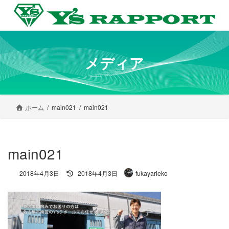
コ
ナ
ン
ビ
テ
ゲ
ン
ー
ツ
シ
へ
ョ
メディア
ス
ン
キ
に
ッ
移
プ
動
ホーム
main021
main021
main021
最
2018年4月3日
2018年4月3日
fukayarieko
終
更
新
日
時
: