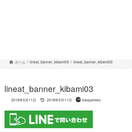
コ
ナ
ン
ビ
テ
ゲ
ン
ー
ツ
シ
へ
ョ
施工事例
ス
ン
キ
に
ッ
移
プ
動
ホーム
lineat_banner_kibami03
lineat_banner_kibami03
lineat_banner_kibami03
最
2018年5月11日
2018年5月11日
fukayarieko
終
更
新
日
時
: