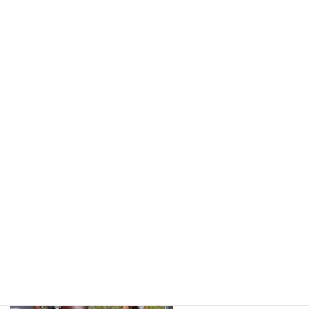
コ
ナ
ン
ビ
テ
ゲ
ン
ー
ツ
シ
へ
ョ
施工事例
ス
ン
キ
に
ッ
移
プ
動
ホーム
154
154
154
最
2021年1月31日
2021年1月31日
iwatamisaki
終
更
新
日
時
: