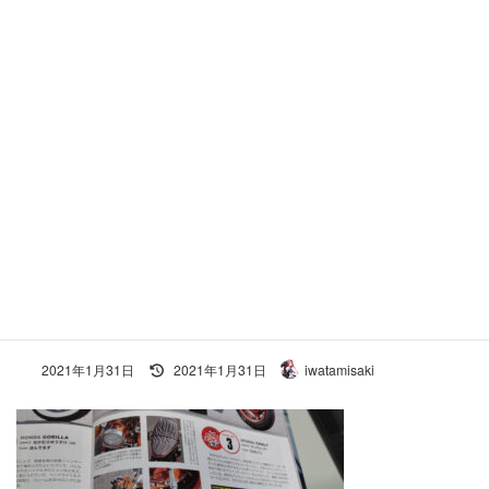
コ
ナ
ン
ビ
テ
ゲ
ン
ー
ツ
シ
へ
ョ
施工事例
ス
ン
キ
に
ッ
移
プ
動
ホーム
160
160
160
最
2021年1月31日
2021年1月31日
iwatamisaki
終
更
新
日
時
: