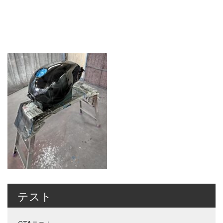
2023年5月1日
2023年5月1日
iwatamisaki
終
更
新
日
時
:
テスト