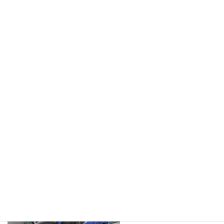
コ
ナ
ン
ビ
テ
ゲ
ン
ー
ツ
シ
へ
ョ
施工事例
ス
ン
キ
に
ッ
移
プ
動
ホーム
IMG_0920
IMG_0920
IMG_0920
最
2025年4月29日
2025年4月29日
iwatamisaki
終
更
新
日
時
: