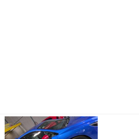
コ
ナ
ン
ビ
テ
ゲ
ン
ー
ツ
シ
へ
ョ
施工事例
ス
ン
キ
に
ッ
移
プ
動
ホーム
IMG_0927
IMG_0927
IMG_0927
最
2025年4月29日
2025年4月29日
iwatamisaki
終
更
新
日
時
: