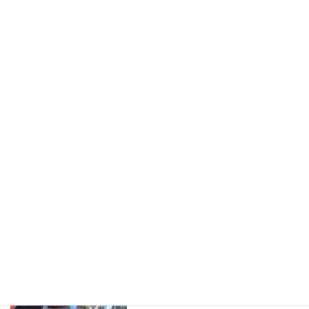
コ
ナ
ン
ビ
テ
ゲ
ン
ー
ツ
シ
へ
ョ
施工事例
ス
ン
キ
に
ッ
移
プ
動
ホーム
S_7201784564764
S_7201784564764
S_7201784564764
最
2017年12月25日
2017年12月25日
安田大佑
終
更
新
日
時
: