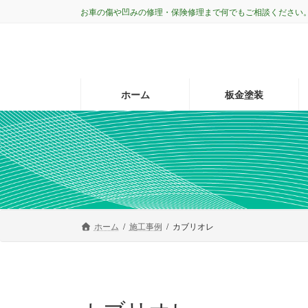
コ
ナ
お車の傷や凹みの修理・保険修理まで何でもご相談ください
ン
ビ
テ
ゲ
ン
ー
ツ
シ
へ
ョ
ホーム
板金塗装
ス
ン
キ
に
ッ
移
プ
動
ホーム
施工事例
カブリオレ