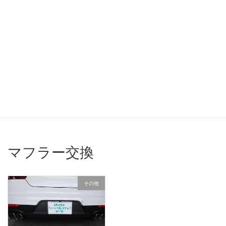
コ
ナ
ン
ビ
テ
ゲ
ン
ー
ツ
シ
へ
ョ
施工事例
ス
ン
キ
に
ッ
移
プ
動
ホーム
施工事例
マフラー交換
マフラー交換
その他