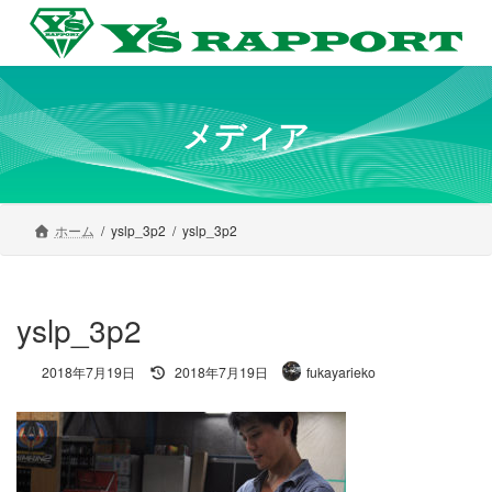
コ
ナ
ン
ビ
テ
ゲ
ン
ー
ツ
シ
へ
ョ
メディア
ス
ン
キ
に
ッ
移
プ
動
ホーム
yslp_3p2
yslp_3p2
yslp_3p2
最
2018年7月19日
2018年7月19日
fukayarieko
終
更
新
日
時
: