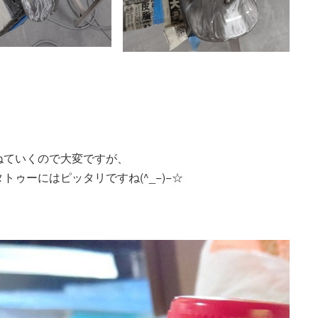
ねていくので大変ですが、
ゥーにはピッタリですね(^_−)−☆