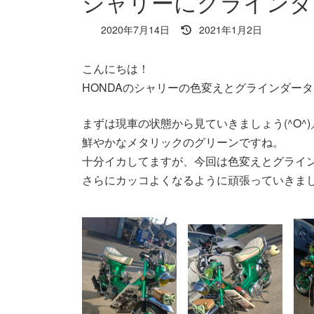
シャリーにグラインダ
最
2020年7月14日
2021年1月2日
終
更
こんにちは！
新
日
HONDAのシャリーの色変えとグラインダー
時
:
まずは現車の状態から見ていきましょう(^O^)
鮮やかなメタリックのグリーンですね。
十分イカしてますが、今回は色変えとグライ
さらにカッコよくなるように頑張っていきま