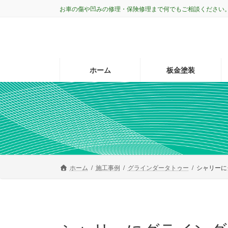
コ
ナ
お車の傷や凹みの修理・保険修理まで何でもご相談ください
ン
ビ
テ
ゲ
ン
ー
ツ
シ
へ
ョ
ホーム
板金塗装
ス
ン
キ
に
ッ
移
プ
動
ホーム
施工事例
グラインダータトゥー
シャリーに