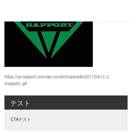
https://ys-rapport.com/wp-content/uploads/2017/04/ロゴ
cropped-.gif
テスト
CTAテスト